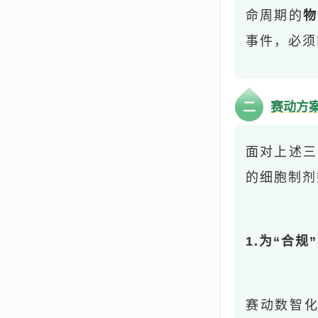
命周期的
物
事件，必须
二
赛动方
面对上述三
的细胞制剂
1.为“合
赛动数智