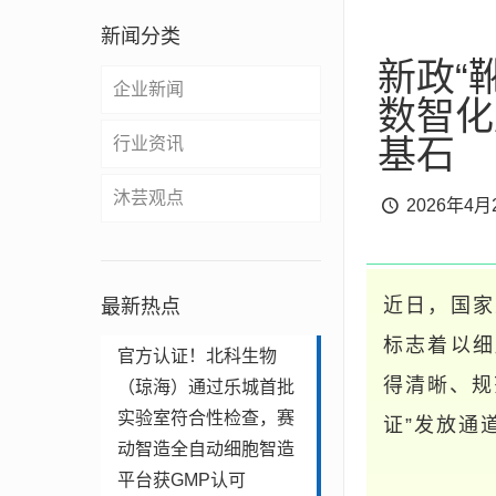
新闻分类
新政“
企业新闻
数智化
基石
行业资讯
沐芸观点
2026年4月
近日，国家
最新热点
标志着以细
官方认证！北科生物
得清晰、规
（琼海）通过乐城首批
实验室符合性检查，赛
证”发放通
动智造全自动细胞智造
平台获GMP认可