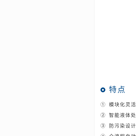
特点
①
模块化灵
②
智能液体
③
防污染设