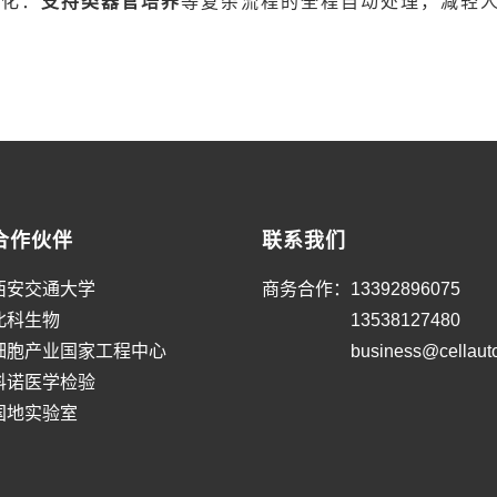
动化：
支持类器官培养
等复杂流程的全程自动处理，减轻
合作伙伴
联系我们
西安交通大学
商务合作：
13392896075
北科生物
13538127480
细胞产业国家工程中心
business@cellaut
科诺医学检验
国地实验室