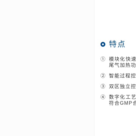
特点
①
模块化快
尾气加热
②
智能过程控
③
双区独立
④
数字化工
符合GMP