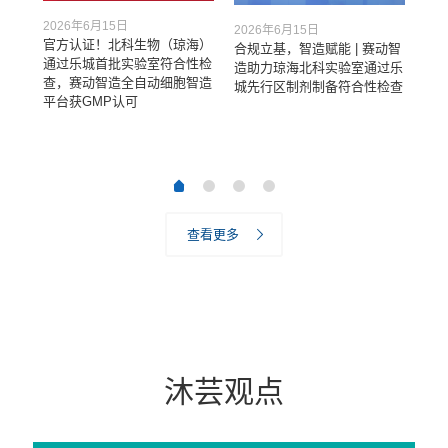
2026年6月15日
2026年6月15日
20
官方认证！北科生物（琼海）
智造
合规立基，智造赋能 | 赛动智
新
通过乐城首批实验室符合性检
射性
造助力琼海北科实验室通过乐
疗
查，赛动智造全自动细胞智造
城先行区制剂制备符合性检查
数
平台获GMP认可
铺
基
查看更多
沐芸观点